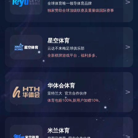
今天是：2026年8月7日 星期五
通知公告
新闻动态
News
集团新闻
招标公司新闻
根据《国
知如下：
节能公司新闻
一、放假
2025
项目公司新闻
二、注意
1、各单
分公司新闻