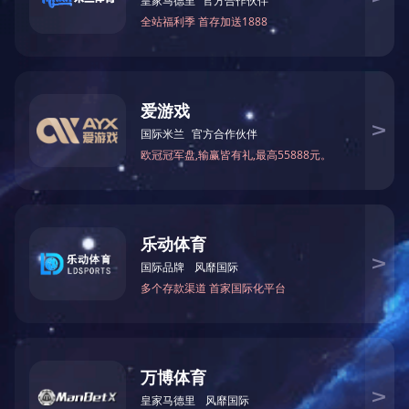
续，综合部
通知公告
2、各单
3、各单
文化活动
品和机密文
4、各单
身、财产安
联系我们
5、各单
Contact us
6、各单
电话：0471-5223613
投诉电话：0471-5223607
特此通
邮箱：imzs@imzs.com.cn
网址：/
地址：内蒙古自治区呼和浩特市赛罕区鄂尔
多斯东街12号银联大厦10层