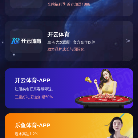
问鼎（中国）
/
关于我们
/
新
Copyright © 2002-2026 问鼎网页版登录入口 All rights reserved.
蒙ICP备2022002449号-1