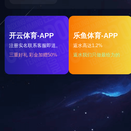
续，
通知公告
文化活动
品和
联系我们
Contact us
电话：0471-5223613
投诉电话：0471-5223607
邮箱：imzs@imzs.com.cn
网址：/
地址：内蒙古自治区呼和浩特市赛罕区鄂尔
多斯东街12号银联大厦10层