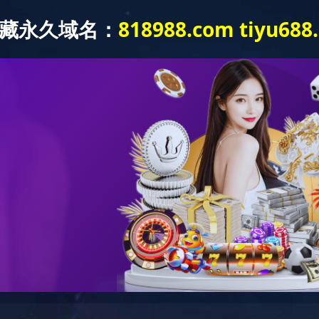
招标采购
工程咨询
项目管理