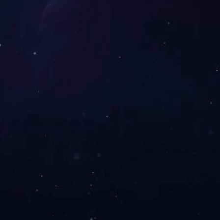
于我们
/
新闻动态
/
招标采购
/
工程咨询
/
项目管理
/
节能环保
/
.
电话：0471-5223613 投诉电话：0471-5223607
邮箱：imzs@imzs.com.cn 网址：/
地址：内蒙古自治区呼和浩特市赛罕区鄂尔多斯东街