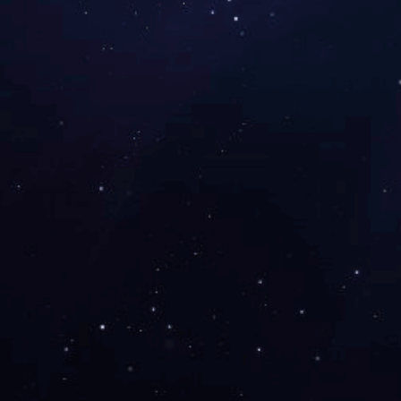
问鼎（中国）
/
关
Copyright © 2002-2026 问鼎网页版登录入口 All rights reserved
蒙ICP备2022002449号-1