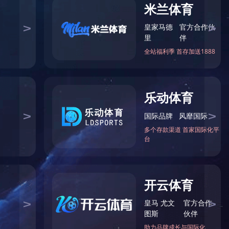
当前位置：
首页
>>新闻动态>>通知公告
通知
量：
13172
次
知》，现将公司2025年清明节放假事宜通知如
（星期一）正常上班。
前调休的应通过“钉钉”软件办理好请假手