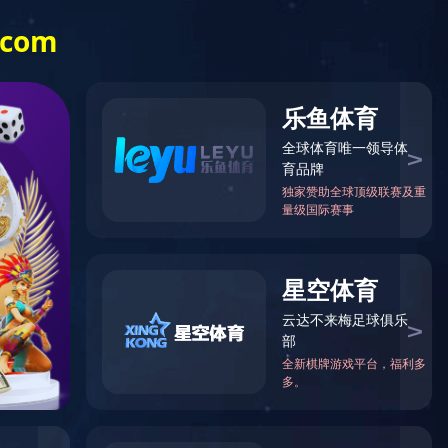
节能环保
专家登记
人才招聘