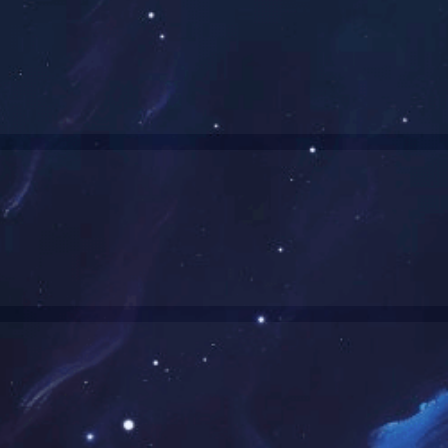
通知公告
2025年清明节放假
发布时间：2025-04-01 浏览
根据《国务院办公厅关于2025年部分节假日安排的通
一、放假时间
2025年4月4日（星期五）清明节放假1天。4月7日
二、注意事项
1、各单位负责人将放假事宜传达到每位员工，员工提