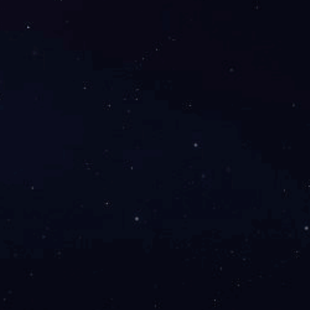
专家登记
/
人才招聘
12号银联大厦10层
中实咨询集团
官网手机版