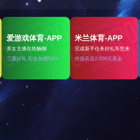
《内蒙古兴安铜锌冶炼有限公司蒸汽供应设备改造项目节能报告》完成交
《乌海市兰亚化工有限责任公司年产5000吨甲基磺酸、2000吨甲基磺酰胺、2
《中石化长城能源化工（内蒙古）有限公司煤制烯烃升级示范项目联合评
《乌海市兰亚化工有限责任公司年产5000吨甲基磺酸、2000吨甲基磺酰胺、2
《内蒙古佳乐数据工业互联网产业云项目（一阶段56台机柜）节能验收》
《内蒙古盛昌德泰新材料科技有限公司推进矿用轮胎再制造项目节能声明
《鄂尔多斯市北源热电有限责任公司2×660MW热电联产机组核验申请报
顺利完成土默特左旗2025年电网侧独立新型储能电站项目开发主体公开优
<<
1
2
3
>