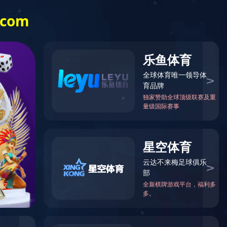
节能环保
专家登记
人才招聘