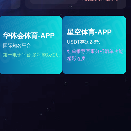
付
2026-01-09
000吨2,5…
2025-12-24
估论证报告》顺利完成并通过…
2025-12-24
000吨2,5…
2025-10-10
工作简报
2025-09-29
表》简报
2025-09-29
告评审》工作简报
2025-09-29
选工作
2025-09-09
>>